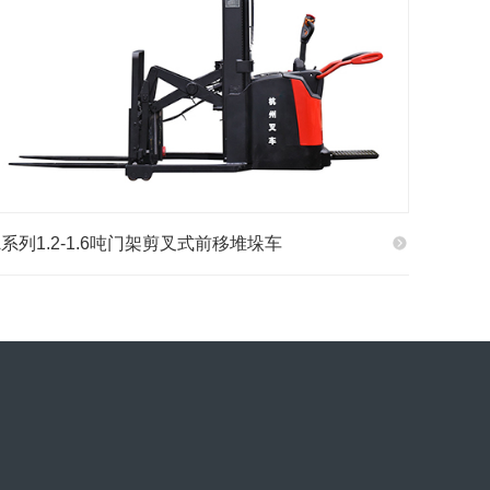
A系列1.2-1.6吨门架剪叉式前移堆垛车