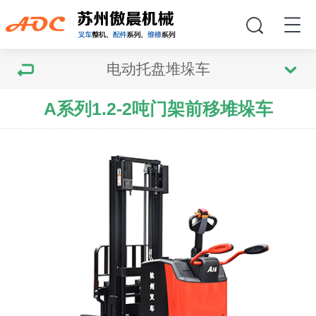
电动托盘堆垛车
A系列1.2-2吨门架前移堆垛车