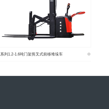
A系列1.2-1.6吨门架剪叉式前移堆垛车